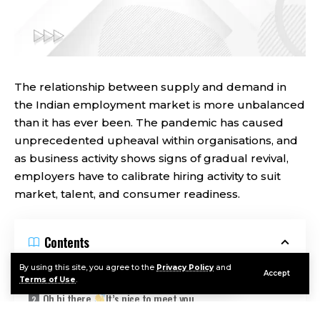
The relationship between supply and demand in
the Indian employment market is more unbalanced
than it has ever been. The pandemic has caused
unprecedented upheaval within organisations, and
as business activity shows signs of gradual revival,
employers have to calibrate hiring activity to suit
market, talent, and consumer readiness.
Contents
By using this site, you agree to the
Privacy Policy
and
Hiring and job-seeking during Q4 FY ‘21 (January–March)
Accept
Terms of Use
.
Oh hi there
It’s nice to meet you.