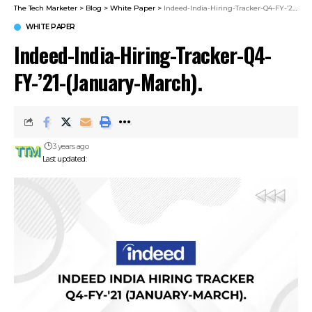
The Tech Marketer
>
Blog
>
White Paper
>
Indeed-India-Hiring-Tracker-Q4-FY-’21-(January-March).
WHITE PAPER
Indeed-India-Hiring-Tracker-Q4-
FY-’21-(January-March).
3 years ago
Last updated: