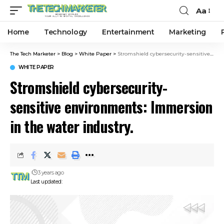
Aa
Home
Technology
Entertainment
Marketing
The Tech Marketer
>
Blog
>
White Paper
>
Stromshield cybersecurity-sensitive environments: Immersion in the water industry.
WHITE PAPER
Stromshield cybersecurity-
sensitive environments: Immersion
in the water industry.
3 years ago
Last updated: